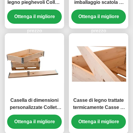
legno pieghevoli Colletti
imballaggio scatola di
di pallet in legno Colletti
legno isolamento
Ottenga il migliore
a cerniera
collare di pallet in legno
Ottenga il migliore
prezzo
prezzo
Casella di dimensioni
Casse di legno trattate
personalizzate Colletti
termicamente Casse di
di pallet standard
legno impilabili
pieghevoli in legno
Ottenga il migliore
Ottenga il migliore