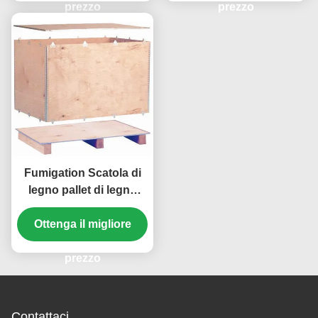
prezzo
prezzo
Fumigation Scatola di
legno pallet di legno
compensato Scatola di
legno fumigato per un
Ottenga il migliore
facile sollevamento
prezzo
Contattaci