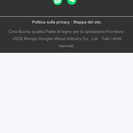
Politica sulla privacy
|
Mappa del sito
Cina Buona qualità Pallet di legno per la spedizione Fornitore.
-2026 Renqiu Hongfei Wood Industry Co., Ltd . Tutti i diritti
riservati.