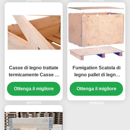
Casse di legno trattate
Fumigation Scatola di
termicamente Casse di
legno pallet di legno
legno impilabili
compensato Scatola di
Ottenga il migliore
legno fumigato per un
Ottenga il migliore
facile sollevamento
prezzo
prezzo