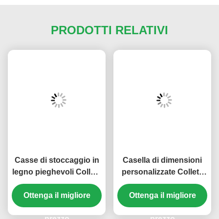
PRODOTTI RELATIVI
Casse di stoccaggio in
Casella di dimensioni
legno pieghevoli Colletti
personalizzate Colletti
di pallet in legno Colletti
di pallet standard
Ottenga il migliore
a cerniera
pieghevoli in legno
Ottenga il migliore
prezzo
prezzo