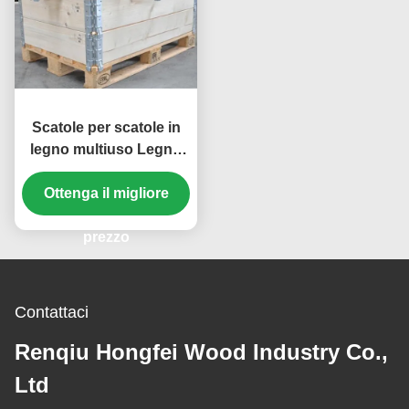
Scatole per scatole in
legno multiuso Legno
compensato Grandi
scatole in legno Legno
Ottenga il migliore
di acacia
prezzo
Contattaci
Renqiu Hongfei Wood Industry Co.,
Ltd