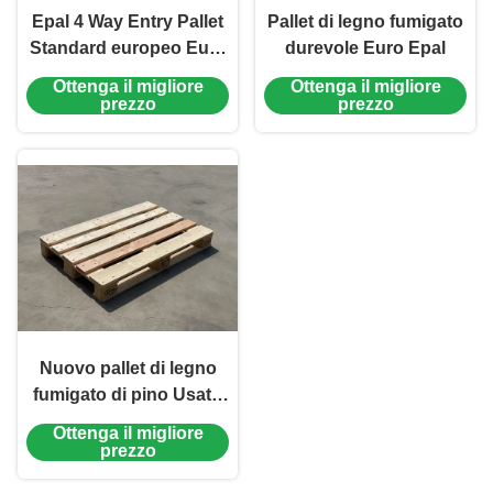
Epal 4 Way Entry Pallet
Pallet di legno fumigato
Standard europeo Euro
durevole Euro Epal
Pallet 1200 X 800
Ottenga il migliore
Ottenga il migliore
Specifiche
prezzo
prezzo
Nuovo pallet di legno
fumigato di pino Usato
pallet standard 1200 X
Ottenga il migliore
800 Eu
prezzo