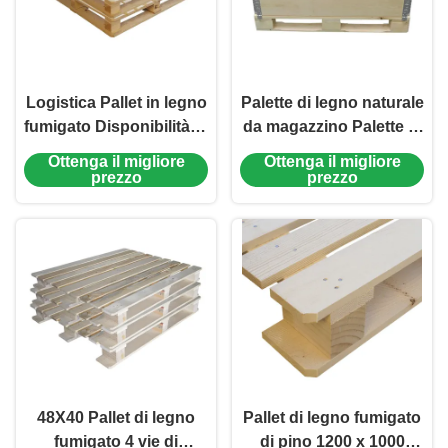
Logistica Pallet in legno
Palette di legno naturale
fumigato Disponibilità di
da magazzino Palette di
pallet in legno Nuovo e
legno standard Euro
Ottenga il migliore
Ottenga il migliore
usato
pallet Cassa riciclabile
prezzo
prezzo
48X40 Pallet di legno
Pallet di legno fumigato
fumigato 4 vie di
di pino 1200 x 1000