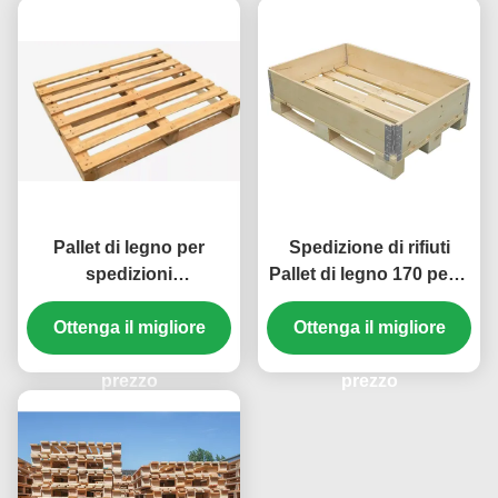
Pallet di legno per
Spedizione di rifiuti
spedizioni
Pallet di legno 170 pezzi
personalizzate
Capacità scatole
Ottenga il migliore
pieghevoli di pallet di
Ottenga il migliore
legno
prezzo
prezzo