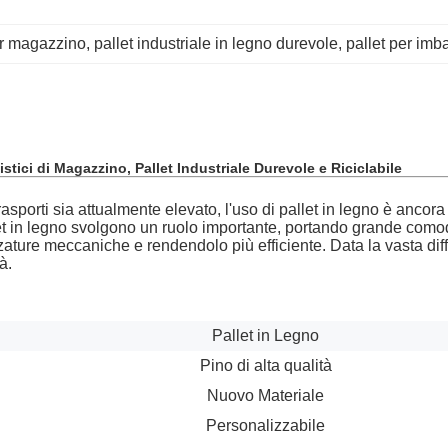
er magazzino
, 
pallet industriale in legno durevole
, 
pallet per imbal
stici di Magazzino, Pallet Industriale Durevole e Riciclabile
rasporti sia attualmente elevato, l'uso di pallet in legno è ancor
let in legno svolgono un ruolo importante, portando grande comod
ature meccaniche e rendendolo più efficiente. Data la vasta diffu
à.
Pallet in Legno
Pino di alta qualità
Nuovo Materiale
Personalizzabile