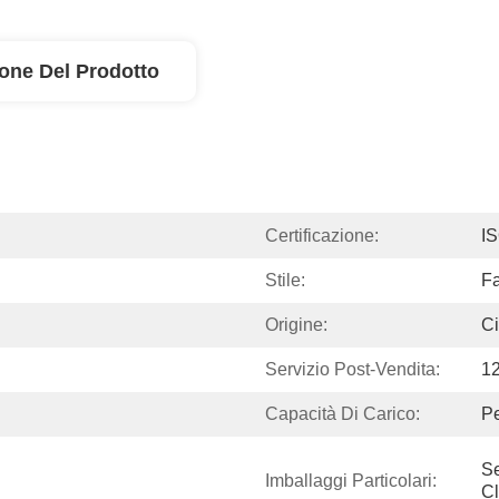
ione Del Prodotto
Certificazione:
I
Stile:
Fa
Origine:
C
Servizio Post-Vendita:
12
Capacità Di Carico:
Pe
Se
Imballaggi Particolari:
Cl