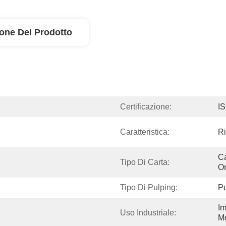
ione Del Prodotto
Certificazione:
I
Caratteristica:
Ri
Ca
Tipo Di Carta:
O
Tipo Di Pulping:
P
Im
Uso Industriale:
Mo