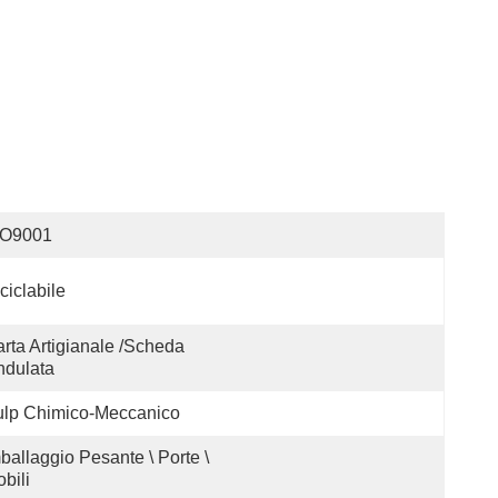
SO9001
ciclabile
rta Artigianale /scheda 
ndulata
ulp Chimico-Meccanico
ballaggio Pesante \ Porte \ 
bili