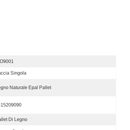
SO9001
ccia Singola
gno Naturale Epal Pallet
415209090
llet Di Legno