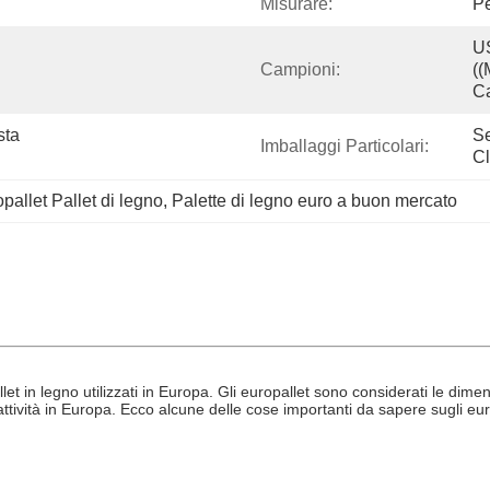
Misurare:
Pe
US
Campioni:
((
C
ta 
Se
Imballaggi Particolari:
Cl
allet Pallet di legno
, 
Palette di legno euro a buon mercato
t in legno utilizzati in Europa. Gli europallet sono considerati le dimensi
ttività in Europa. Ecco alcune delle cose importanti da sapere sugli eur