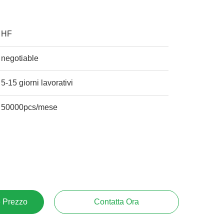
HF
negotiable
5-15 giorni lavorativi
50000pcs/mese
e Prezzo
Contatta Ora