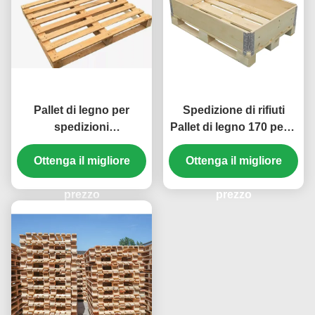
Pallet di legno per
Spedizione di rifiuti
spedizioni
Pallet di legno 170 pezzi
personalizzate
Capacità scatole
Ottenga il migliore
pieghevoli di pallet di
Ottenga il migliore
legno
prezzo
prezzo